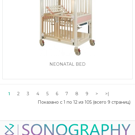
NEONATAL BED
1
2
3
4
5
6
7
8
9
>
>|
Показано с 1 по 12 из 105 (всего 9 страниц)