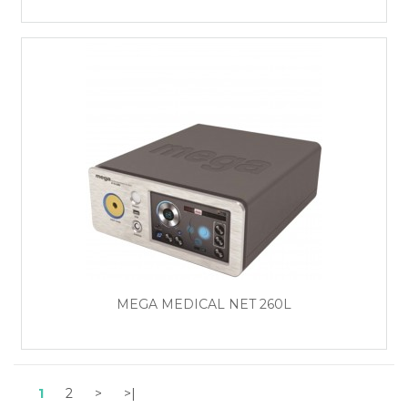
MEGA MEDICAL NET 260L
1
2
>
>|