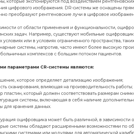
ны, которые экспонируются под воздействием рентгеновских
ния цифрового изображения. DR-системы же оснащены прям
нно преобразуют рентгеновские лучи в цифровое изображен
симости от области применения и функциональности, оцифро
нских задач. Например, существуют мобильные оцифровщики
х условиях или в условиях ограниченного пространства, таки
нарные системы, напротив, часто имеют более высокую прои
 больничных комплексов с большим потоком пациентов.
ми параметрами CR-системы являются:
ешение, которое определяет детализацию изображения;
ость сканирования, влияющая на производительность работы;
ер пластин, который должен соответствовать размерам снимк
игурация системы, включающая в себя наличие дополнительн
ы для хранения данных.
урация оцифровщика может быть различной, в зависимости 
рые системы обладают расширенными возможностями по обр
нскими системами или модулями для автоматической калиб