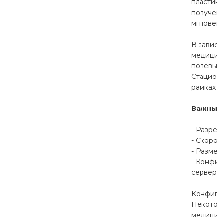
пласти
получе
мгнове
В зави
медици
полевы
Стацио
рамках
Важны
- Разр
- Скор
- Разм
- Конф
сервер
Конфиг
Некото
медици