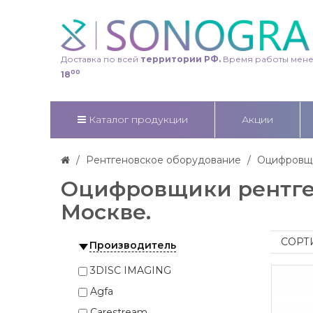
Доставка по всей
территории РФ.
Время работы мен
00
18
Каталог продукции
Акции
Рентгеновское оборудование
Оцифровщи
Оцифровщики рентген
Москве.
СОРТ
Производитель
3DISC IMAGING
Agfa
Carestream