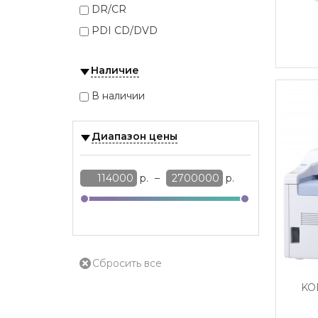
DR/CR
PDI CD/DVD
Наличие
В наличии
Диапазон цены
р.
–
р.
KO