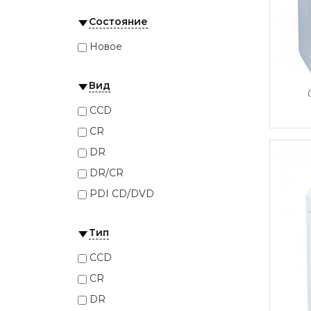
Телеоптик
Состояние
Новое
Вид
CCD
CR
DR
DR/CR
PDI CD/DVD
Тип
CCD
CR
DR