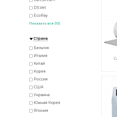
DS.Vet
EcoRay
Fujifilm
Показать все (13)
IMS
Страна
Italray
Konica Minolta
Бельгия
Medonica
Италия
C
PIXXGEN
Китай
PZ MEDICAL
Корея
Rayence
Россия
Samsung
США
Samsung Medison
Украина
Vieworks
Южная Корея
РЕЦИС
Япония