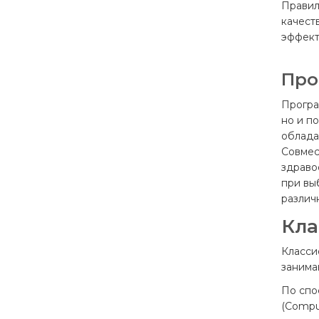
Правил
качест
эффект
Про
Програ
но и п
облада
Совмес
здраво
при вы
различ
Кла
Класси
занима
По спо
(Compu