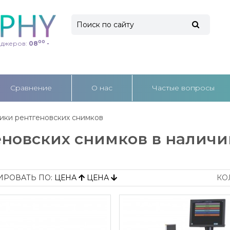
00
еджеров:
08
-
Cравнение
О нас
Частые вопросы
ки рентгеновских снимков
овских снимков в наличии
ИРОВАТЬ ПО:
ЦЕНА
ЦЕНА
КО