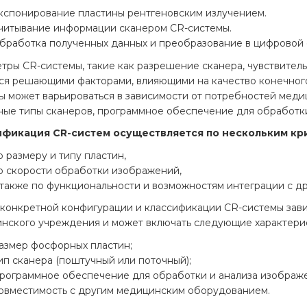
кспонирование пластины рентгеновским излучением.
читывание информации сканером CR-системы.
бработка полученных данных и преобразование в цифровой 
тры CR-системы, такие как разрешение сканера, чувствитель
ся решающими факторами, влияющими на качество конечног
ы может варьироваться в зависимости от потребностей меди
ные типы сканеров, программное обеспечение для обработк
ификация CR-систем осуществляется по нескольким кр
о размеру и типу пластин,
о скорости обработки изображений,
 также по функциональности и возможностям интеграции с д
конкретной конфигурации и классификации CR-системы зави
нского учреждения и может включать следующие характери
азмер фосфорных пластин;
ип сканера (поштучный или поточный);
рограммное обеспечение для обработки и анализа изображ
овместимость с другим медицинским оборудованием.