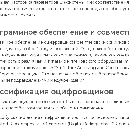
ьная настройка параметров CR-системы и их соответствие к
во диагностических данных, что в свою очередь способствуе
ивности лечения.
граммное обеспечение и совмест
ммное обеспечение оцифровщиков рентгеновских снимков о
оследующую обработку изображений. Оно должно быть интуи
ть функциями улучшения качества снимков, такими как контра
тимость с различными типами рентгеновского оборудовани
охранения, такими как PACS (Picture Archiving and Communic
боре оцифровщика. Это позволяет обеспечить бесперебойн
ными подразделениями медучреждения.
ссификация оцифровщиков
фикация оцифровщиков может быть выполнена по различным 
ют способы сканирования и область применения.
собу сканирования оцифровщики делятся на несколько типов
ted Radiography) и DR-системы (Digital Radiography). CR-с