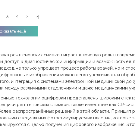
3
4
>
>|
оказать ещё
вка рентгеновских снимков играет ключевую роль в соврем
й доступ к диагностической информации и возможность её д
подход не только упрощает процесс работы врачей, но и сп
цифрованные изображения можно легко увеличивать и обраб
того, интеграция с системами электронной медицинской до
и между различными отделениями и даже медицинскими уч
енные технологии оцифровки представлены широким спектр
вщики рентгеновских снимков, также известные как CR-сист
более распространённых решений в этой области. Принцип 
зовании специальных фотостимулируемых пластин, которые 
сканируются с целью получения цифрового изображения. Это