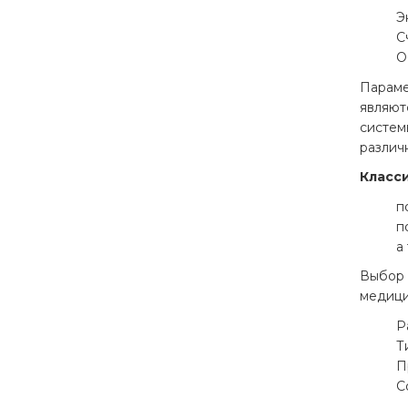
Э
С
О
Параме
являют
систем
различ
Класс
п
п
а
Выбор 
медици
Р
Т
П
С