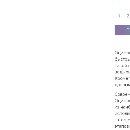
1
2
П
Оцифро
быстры
Такой 
ведь о
Кроме 
данным
Соврем
Оцифро
из наи
исполь
затем 
этапов: