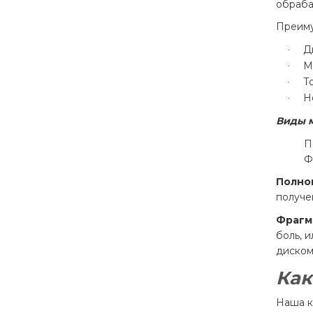
обраба
Преиму
Д
·
М
·
Т
·
Н
·
Виды 
П
Ф
Полно
получе
Фрагм
боль, 
диском
Как
Наша к