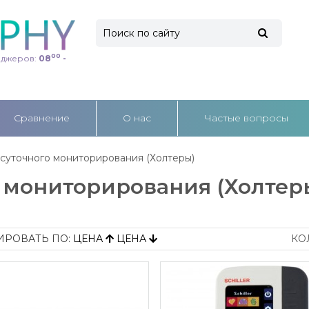
00
еджеров:
08
-
Cравнение
О нас
Частые вопросы
суточного мониторирования (Холтеры)
 мониторирования (Холтеры
ИРОВАТЬ ПО:
ЦЕНА
ЦЕНА
КО