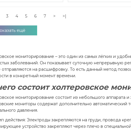
3
4
5
6
7
>
>|
оказать ещё
овское мониторирование – это один из самых лёгких и удобн
стых заболеваний. Он показывает суточную непрерывную рег
 отправляются на расшифровку. То есть данный метод позвол
ости в конкретный момент времени.
чего состоит холтеровское мо
овское мониторирование состоит из небольшого аппарата и 
овские мониторы содержат дополнительно автоматический т
ального давления.
п действия:
Электроды закрепляются на груди, провода кре
рирующее устройство закрепляют через плечо в специальной