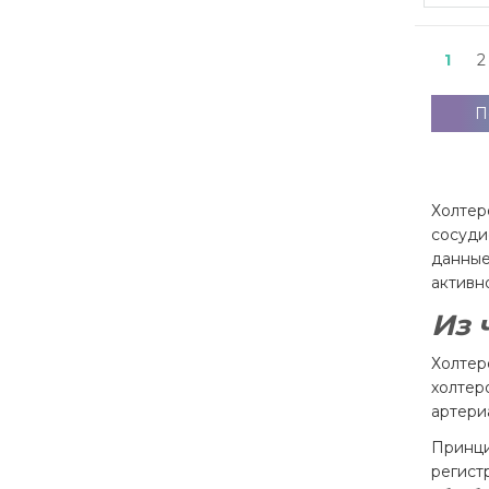
1
2
П
Холтер
сосуди
данные
активн
Из 
Холтер
холтер
артери
Принци
регист