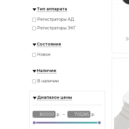
МедПромИнжиниринг
Тип аппарата
Монитор
Нейрософт
Регистраторы АД
НИМП ЕСН
Регистраторы ЭКГ
Петр Телегин
S
Состояние
Новое
Наличие
В наличии
Диапазон цены
р.
–
р.