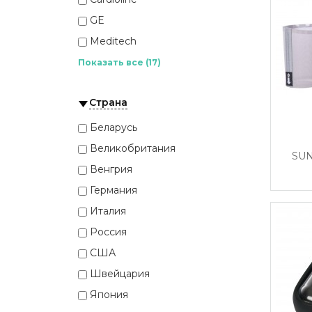
GE
Meditech
Philips
Показать все (17)
Schiller
Страна
SunTech Medical
Welch Allyn
Беларусь
Альтоника
Великобритания
SUN
Астел
Венгрия
Валента
Германия
ДМС Передовые Технологии
Италия
Инкарт
Россия
Кардиан
США
Компания Нео
Швейцария
Медиком
Япония