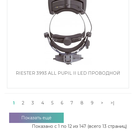
RIESTER 3993 ALL PUPIL II LED ПРОВОДНОЙ
1
2
3
4
5
6
7
8
9
>
>|
Показать ещё
Показано с 1 по 12 из 147 (всего 13 страниц)