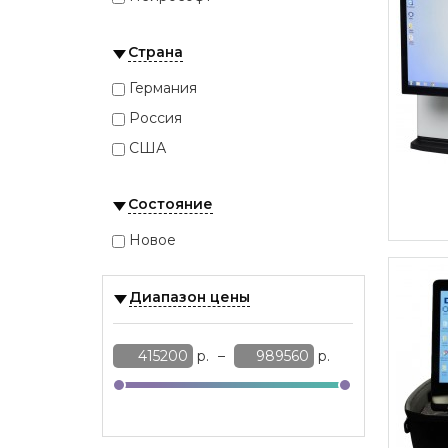
Страна
Германия
Россия
США
Состояние
Новое
Диапазон цены
р.
–
р.