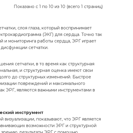
Показано с 1 по 10 из 10 (всего 1 страниц)
тчатки, слоя глаза, который воспринимает
лектрокардиограмма (ЭКГ) для сердца. Точно так
й и мониторинга работы сердца, ЭРГ играет
 дисфункции сетчатки.
ния сетчатки, в то время как структурная
нальная, и структурная оценка имеют свои
олго до структурных изменений. Быстрое
мизации повреждений и максимального
как ЭРГ, являются важными инструментами в
еский инструмент
 визуализации, показывают, что ЭРГ является
авнивающих возможности ЭРГ и структурной
 зрению, результаты ЭРГ с помощью