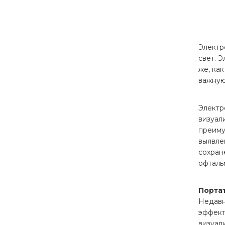
Электр
свет. Э
же, ка
важную
Электр
визуал
преиму
выявле
сохран
офталь
Порта
Недавн
эффект
визуал