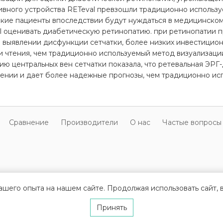
ивного устройства RETeval превзошли традиционно использ
какие пациенты впоследствии будут нуждаться в медицинско
l оценивать диабетическую ретинопатию. при ретинопатии п
 выявлении дисфункции сетчатки, более низких инвестиционн
и чтения, чем традиционно используемый метод визуализаци
ию центральных вен сетчатки показала, что ретевальная ЭРГ
ении и дает более надежные прогнозы, чем традиционно ис
Cравнение
Производители
О нас
Частые вопросы
ашего опыта на нашем сайте. Продолжая использовать сайт,
© Все права защищены Sonography 2026
Изготовление сайта
Di-project
Принять