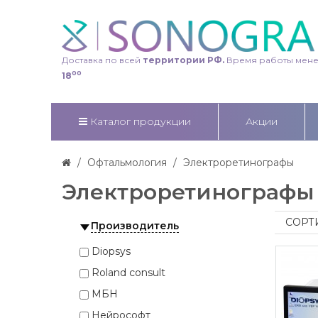
Доставка по всей
территории РФ.
Время работы мен
00
18
Каталог продукции
Акции
Офтальмология
Электроретинографы
Электроретинографы 
СОРТ
Производитель
Diopsys
Roland consult
МБН
Нейрософт