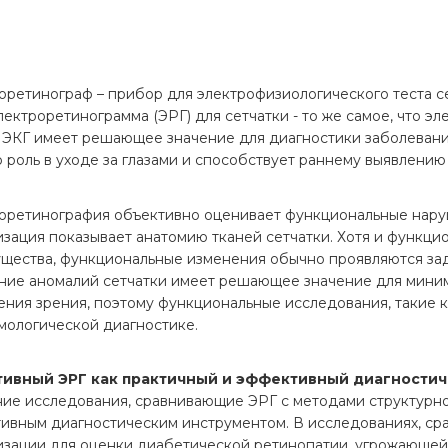
оретинограф – прибор для электрофизиологического теста се
лектроретинограмма (ЭРГ) для сетчатки - то же самое, что э
к ЭКГ имеет решающее значение для диагностики заболевани
 роль в уходе за глазами и способствует раннему выявлению
оретинография объективно оценивает функциональные наруше
изация показывает анатомию тканей сетчатки. Хотя и функцио
щества, функциональные изменения обычно проявляются зад
ние аномалий сетчатки имеет решающее значение для мини
ения зрения, поэтому функциональные исследования, такие 
мологической диагностике.
тивный ЭРГ как практичный и эффективный диагностич
ие исследования, сравнивающие ЭРГ с методами структурной
ивным диагностическим инструментом. В исследованиях, ср
изации для оценки диабетической ретинопатии, угрожающей