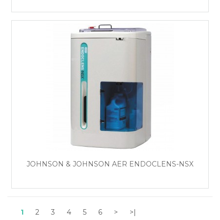
JOHNSON & JOHNSON AER ENDOCLENS-NSX
1
2
3
4
5
6
>
>|