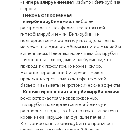
-
Гипербилирубинемия
: избыток билирубина
в крови.
-
Неконъюгированная
гипербилирубинемия
: наиболее
распространенная форма неонатальной
гипербилирубинемии. Билирубин не
подвергается метаболизму и, следовательно,
не может выводиться обычным путем с мочой и
кишечником. Неконъюгированный билирубин
связывается с липидами и альбумином, что
приводит к пожелтению кожи и склер.
Неконъюгированный билирубин может
проникать через гематоэнцефалический
барьер и вызывать нейротоксические эффекты.
-
Конъюгированная гипербилирубинемия:
реже встречается у новорожденных.
Билирубин подвергается метаболизму и
растворим в воде, но обычно накапливается в
крови из-за нарушения функции печени.
Конъюгированный билирубин не проникает