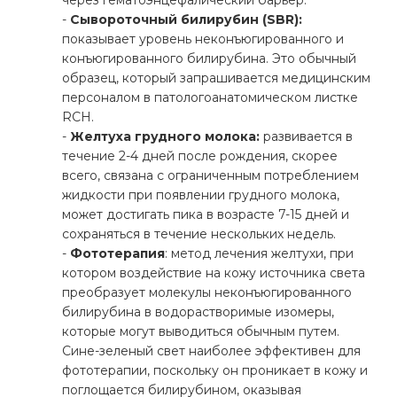
через гематоэнцефалический барьер.
-
Сывороточный билирубин (SBR):
показывает уровень неконъюгированного и
конъюгированного билирубина. Это обычный
образец, который запрашивается медицинским
персоналом в патологоанатомическом листке
RCH.
-
Желтуха грудного молока:
развивается в
течение 2-4 дней после рождения, скорее
всего, связана с ограниченным потреблением
жидкости при появлении грудного молока,
может достигать пика в возрасте 7-15 дней и
сохраняться в течение нескольких недель.
-
Фототерапия
: метод лечения желтухи, при
котором воздействие на кожу источника света
преобразует молекулы неконъюгированного
билирубина в водорастворимые изомеры,
которые могут выводиться обычным путем.
Сине-зеленый свет наиболее эффективен для
фототерапии, поскольку он проникает в кожу и
поглощается билирубином, оказывая