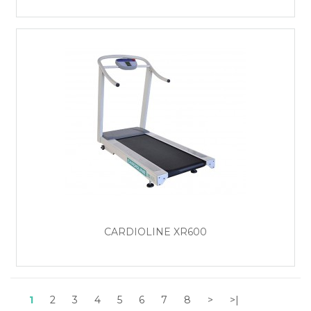
CARDIOLINE XR600
1
2
3
4
5
6
7
8
>
>|