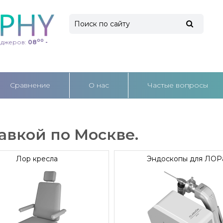
00
еджеров:
08
-
Cравнение
О нас
Частые вопросы
авкой по Москве.
Лор кресла
Эндоскопы для ЛОР