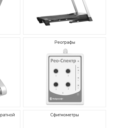
Реографы
братной
Сфигмометры