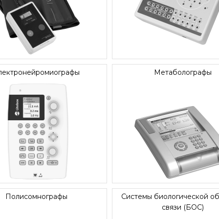
лектронейромиографы
Метаболографы
Полисомнографы
Системы биологической о
связи (БОС)