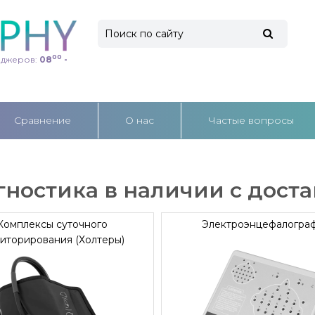
00
еджеров:
08
-
Cравнение
О нас
Частые вопросы
ностика в наличии с доста
Комплексы суточного
Электроэнцефалогра
иторирования (Холтеры)