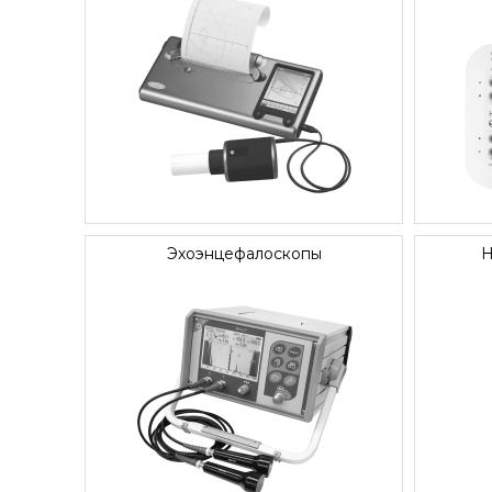
Эхоэнцефалоскопы
Н