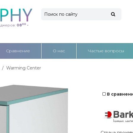
00
еджеров:
08
-
Cравнение
О нас
Частые вопросы
Warming Center
В сравнен
Страна произв