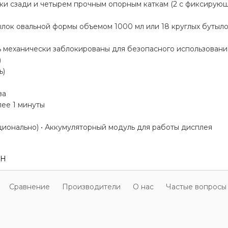
ки сзади и четырем прочным опорным каткам (2 с фиксирующ
лок овальной формы объемом 1000 мл или 18 круглых бутыло
механически заблокированы для безопасного использовани
)
ь)
ва
лее 1 минуты
ионально) • Аккумуляторный модуль для работы дисплея
CH
Cравнение
Производители
О нас
Частые вопросы