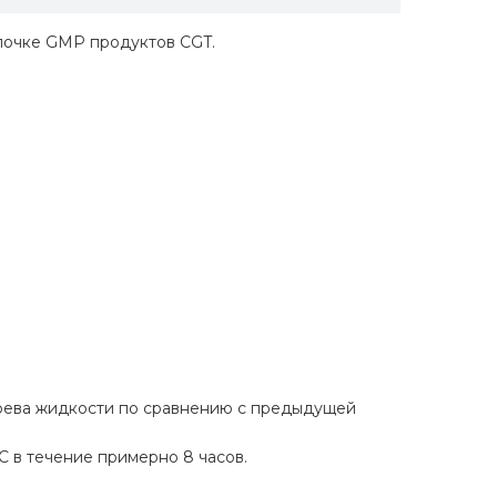
епочке GMP продуктов CGT.
.
грева жидкости по сравнению с предыдущей
C в течение примерно 8 часов.