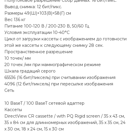
Полутоновое разрешение Сбор данных: 16 бит/пикс.
Вывод снимка: 12 бит/пикс.
Размеры 49(Ш)×103(В)×58(Г) см
Вес 136 кг
Питание 100-120 В / 200-230 В, 50/60 Гц
Условия эксплуатации 10-40°C
Цикл от загрузки кассеты с изображением до готовности
этой же кассеты к следующему снимку 28 сек.
Пространственное разрешение
10 точек/ мм
20 точек /мм при маммографическом режиме
Шкала градаций серого
65536 (16 бит/пиксель) при считывании изображения
4096 (12 бит/пиксель) при пересылке изображения
Сеть
10 BaseT / 100 BaseT сетевой адаптер
Кассеты
DirectView CR cassette / with PQ Rigid screen / 35 x 43 cм,
35 x 84 cм для длинномерных изображений, 35 x 35 см, 24
x 30 см, 18 x 24 см, 15 x 30 см