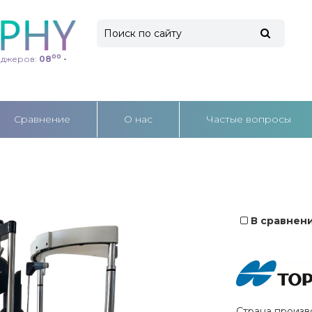
00
еджеров:
08
-
Cравнение
О нас
Частые вопросы
В сравнен
Страна произв