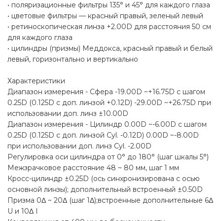
• поляризационные фильтры 135° и 45° для каждого глаза
• цветовые фильтры — красный правый, зеленый левый
• ретиноскопическая линза +2.00D для расстояния 50 см
для каждого глаза
• цилиндры (призмы) Меддокса, красный правый и белый
левый, горизонтально и вертикально
Характеристики
Диапазон измерения - Сфера -19.00D ~+16.75D с шагом
0.25D (0.125D с доп. линзой +0.12D) -29.00D ~+26.75D при
использовании доп. линз ±10.00D
Диапазон измерения - Цилиндр 0.00D ~-6.00D с шагом
0.25D (0.125D с доп. линзой Cyl. -0.12D) 0.00D ~-8.00D
при использовании доп. линз Cyl. -2.00D
Регулировка оси цилиндра от 0° до 180° (шаг шкалы 5°)
Межзрачковое расстояние 48 ~ 80 мм, шаг 1 мм
Кросс-цилиндр ±0.25D (ось синхронизирована с осью
основной линзы); дополнительный встроенный ±0.50D
Призма 0Δ ~ 20Δ (шаг 1Δ);встроенные дополнительные 6Δ
U и 10Δ I