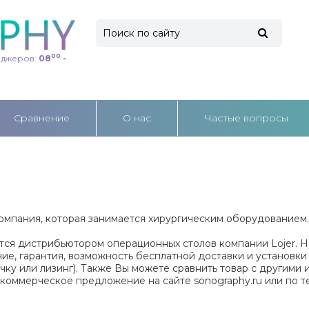
00
еджеров:
08
-
Cравнение
О нас
Частые вопросы
компания, которая занимается хирургическим оборудованием
тся дистрибьютором операционных столов компании
Lojer
. 
чие, гарантия, возможность бесплатной доставки и установки 
очку или лизинг). Также Вы можете сравнить товар с другими 
 коммерческое предложение на сайте
sonography
.
ru
или по т