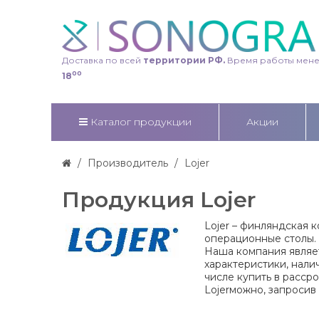
Доставка по всей
территории РФ.
Время работы мен
00
18
Каталог продукции
Акции
Производитель
Lojer
Продукция Lojer
Lojer
– финляндская 
операционные столы.
Наша компания являе
характеристики, нали
числе купить в расср
Lojer
можно, запросив