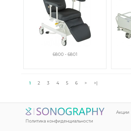
6800 - 6801
1
2
3
4
5
6
>
>|
Акции
Политика конфиденциальности