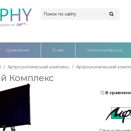
00
еджеров:
08
-
Cравнение
О нас
Частые вопросы
и
Артроскопический комплекс
Артроскопический компл
й Комплекс
В сравнен
Страна произв