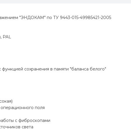
ажением "ЭНДОКАМ" по ТУ 9443-015-49985421-2005
й, PAL
с функцией сохранения в памяти "баланса белого"
сокая)
 операционного поля
работы с фиброскопами
точников света