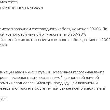
ика света
й с магнитным приводом
 использованием световодного кабеля, не менее 50000 Лк
ой ксеноновой лампой от максимальной 50-90%
й лампой с использованием светового кабеля, не менее 200
2 мм
икации аварийных ситуаций. Резервная галогенная лампа
уровня освещенности, создаваемой ксеноновой лампой
 лампы использовавшийся при предыдущем включении
резервную галогенную лампу при отказе ксеноновой лампы
27”)