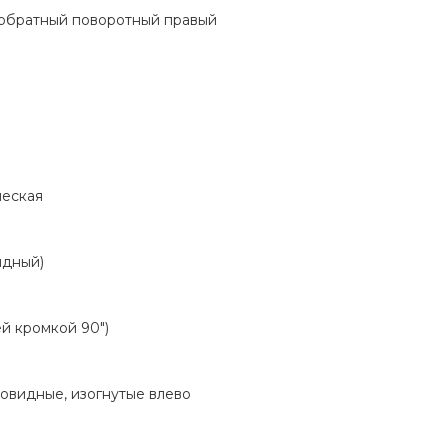
 обратный поворотный правый
ческая
идный)
й кромкой 90")
овидные, изогнутые влево