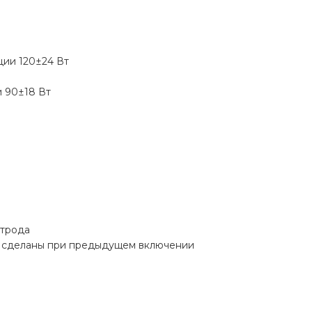
ции 120±24 Вт
и 90±18 Вт
ктрода
ли сделаны при предыдущем включении