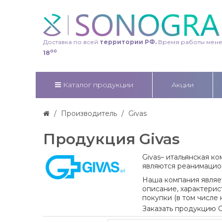
Доставка по всей
территории РФ.
Время работы мен
00
18
Каталог продукции
Акции
Производитель
Givas
Продукция Givas
Givas
– итальянская к
являются реанимацио
Наша компания являе
описание, характерис
покупки (в том числе 
Заказать продукцию
G