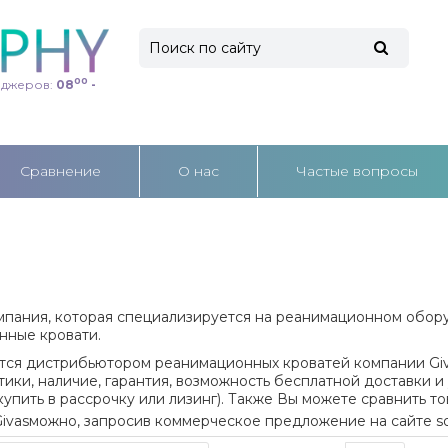
00
еджеров:
08
-
Cравнение
О нас
Частые вопросы
омпания, которая специализируется на реанимационном обо
нные кровати.
тся дистрибьютором реанимационных кроватей компании
Gi
тики, наличие, гарантия, возможность бесплатной доставки и 
купить в рассрочку или лизинг). Также Вы можете сравнить то
ivas
можно, запросив коммерческое предложение на сайте
s