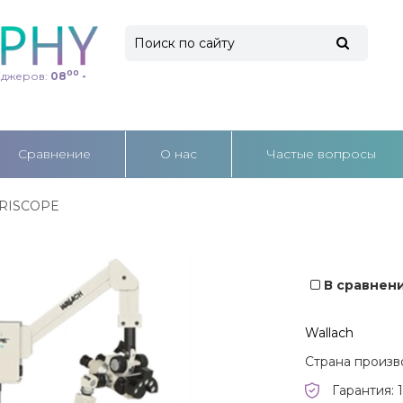
00
еджеров:
08
-
Cравнение
О нас
Частые вопросы
RISCOPE
В сравнен
Wallach
Страна произв
Гарантия: 1