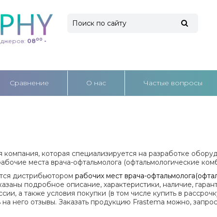
00
еджеров:
08
-
Cравнение
О нас
Частые вопросы
я компания, которая специализируется на разработке обору
абочие места врача-офтальмолога (офтальмологические комб
ется дистрибьютором
рабочих мест врача-офтальмолога(офта
казаны подробное описание, характеристики, наличие, гаран
сии, а также условия покупки (в том числе купить в рассрочк
 на него отзывы. Заказать продукцию Frastema
можно, запро