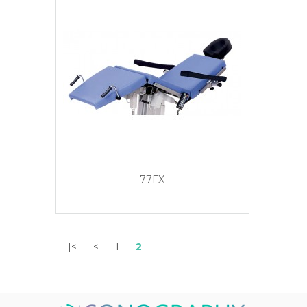
77FX
|<
<
1
2