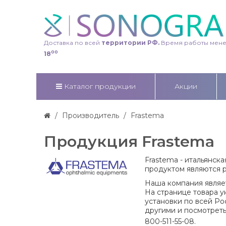
Доставка по всей
территории РФ.
Время работы мен
00
18
Каталог продукции
Акции
Производитель
Frastema
Продукция Frastema
Frastema -
итальянска
продуктом являются р
Наша компания явля
На странице товара у
установки по всей Рос
другими и посмотреть
800-511-55-08.