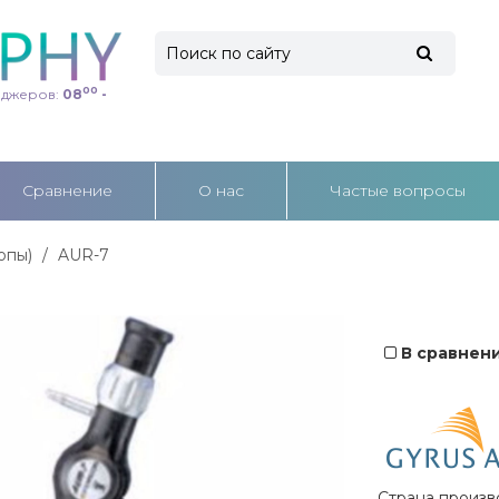
00
еджеров:
08
-
Cравнение
О нас
Частые вопросы
опы)
AUR-7
В сравнен
Страна произв