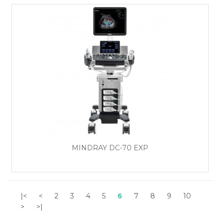
MINDRAY DC-70 EXP
|<
<
2
3
4
5
6
7
8
9
10
>
>|