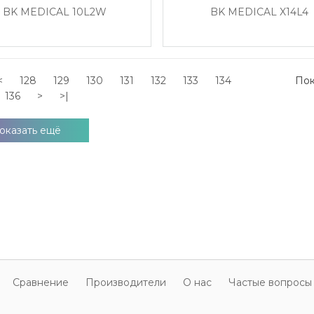
BK MEDICAL 10L2W
BK MEDICAL X14L4
<
128
129
130
131
132
133
134
Пок
136
>
>|
оказать ещё
Cравнение
Производители
О нас
Частые вопросы