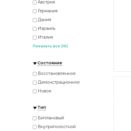
eZono
Австрия
Focus Fusion
Германия
Fujifilm
Дания
Fujifilm (Hitachi)
Израиль
GE
Италия
Healcerion
Канада
Показать все (10)
Hitachi
Китай
Medistim
Состояние
Корея
Meta Biomed
Нидерланды
Восстановленное
Mindray
Норвегия
Демонстрационное
Philips
Россия
Новое
Ruisheng
США
Samsung Medison
Тип
Франция
Shinova
Южная Корея
Биплановый
Siemens
Япония
Внутриполостной