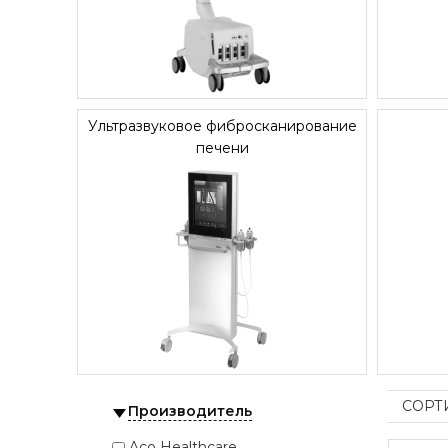
Ультразвуковое фибросканирование
печени
СОРТ
Производитель
Aco Healthcare