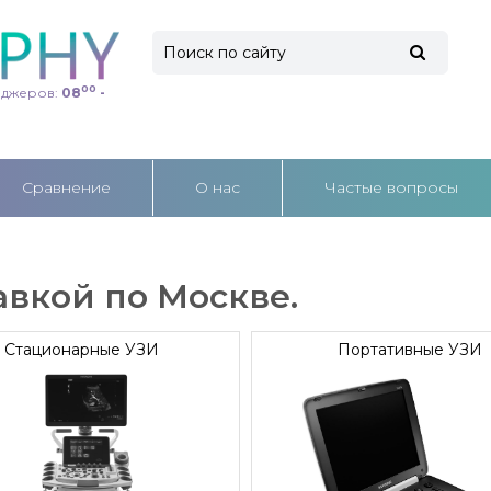
00
еджеров:
08
-
Cравнение
О нас
Частые вопросы
авкой по Москве.
Стационарные УЗИ
Портативные УЗИ