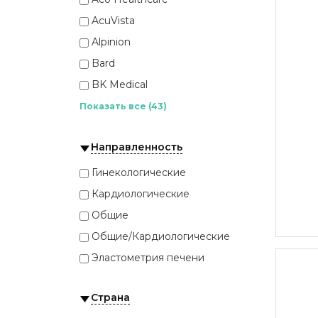
AcuVista
Alpinion
Bard
BK Medical
Butterfly
Показать все (43)
Canon (Toshiba)
Направленность
Chison
Clarius Mobile Health
Гинекологические
DIAR
Кардиологические
Echosens
Общие
ECM
Общие/Кардиологические
EDAN
Эластометрия печени
Esaote
Страна
Evoray