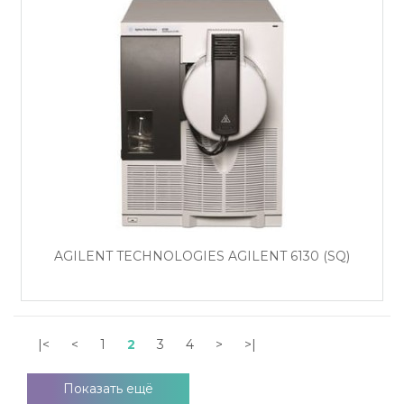
AGILENT TECHNOLOGIES AGILENT 6130 (SQ)
|<
<
1
2
3
4
>
>|
Показать ещё