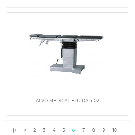
ALVO MEDICAL ETIUDA 4-02
|<
<
2
3
4
5
6
7
8
9
10