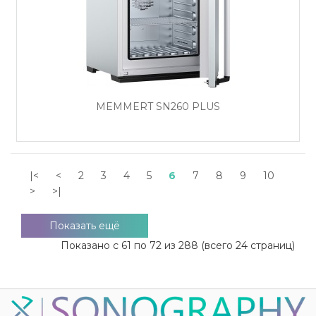
MEMMERT SN260 PLUS
|<
<
2
3
4
5
6
7
8
9
10
>
>|
Показать ещё
Показано с 61 по 72 из 288 (всего 24 страниц)